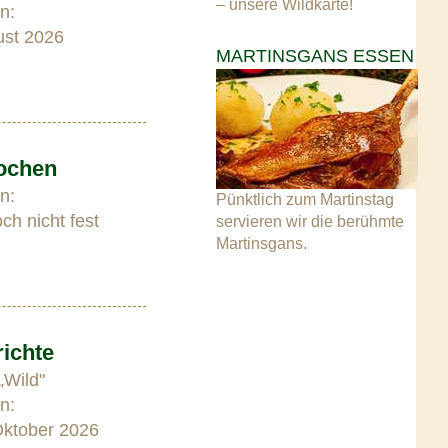
– unsere Wildkarte!
n:
ust 2026
MARTINSGANS ESSEN
ochen
n:
Pünktlich zum Martinstag
ch nicht fest
servieren wir die berühmte
Martinsgans.
ichte
„Wild"
n:
ktober 2026